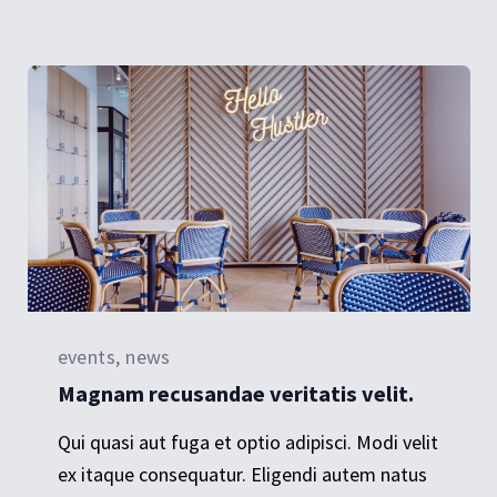
events, news
Magnam recusandae veritatis velit.
Qui quasi aut fuga et optio adipisci. Modi velit
ex itaque consequatur. Eligendi autem natus