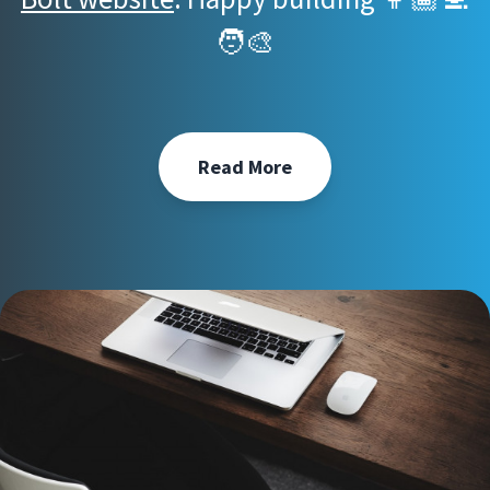
🧑‍🎨
Read More